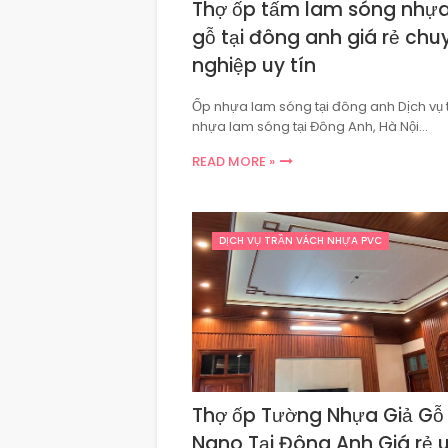
Thợ ốp tấm lam sóng nhựa
gỗ tại đông anh giá rẻ chu
nghiệp uy tín
Ốp nhựa lam sóng tại đông anh Dịch vụ 
nhựa lam sóng tại Đông Anh, Hà Nội…
READ MORE »
DỊCH VỤ TRẦN VÁCH NHỰA PVC
Thợ ốp Tường Nhựa Giả Gỗ
Nano Tại Đông Anh Giá rẻ u