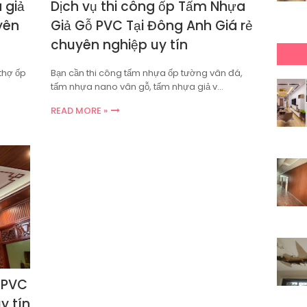
 giả
Dịch vụ thi công ốp Tấm Nhựa
yên
Giả Gỗ PVC Tại Đông Anh Giá rẻ
chuyên nghiệp uy tín
thợ ốp
Bạn cần thi công tấm nhựa ốp tường vân đá,
tấm nhựa nano vân gỗ, tấm nhựa giả v…
READ MORE »
 PVC
y tín