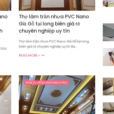
ano
Thợ làm trần nhựa PVC Nano
Giả Gỗ tại long biên giá rẻ
h
chuyên nghiệp uy tín
Thợ làm trần nhựa PVC Nano Giả Gỗ tại long
biên giá rẻ chuyên nghiệp uy tín Bạ…
 Sóc
READ MORE »
DỊCH VỤ TRẦN VÁCH NHỰA PVC