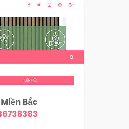
LIÊN HỆ:
 Miền Bắc
36738383