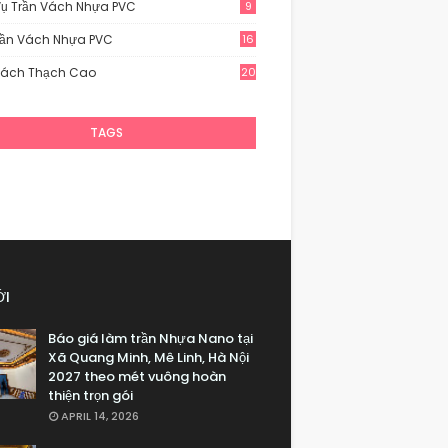
Vụ Trần Vách Nhựa PVC
9
rần Vách Nhựa PVC
16
Vách Thạch Cao
20
TAGS
ỚI
Báo giá làm trần Nhựa Nano tại
Xã Quang Minh, Mê Linh, Hà Nội
2027 theo mét vuông hoàn
thiện trọn gói
APRIL 14, 2026