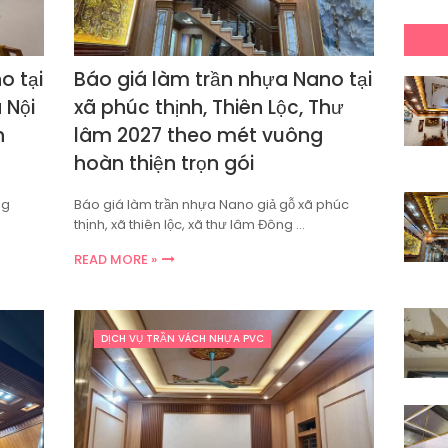
o tại
Báo giá làm trần nhựa Nano tại
 Nội
xã phúc thịnh, Thiên Lộc, Thư
n
lâm 2027 theo mét vuông
hoàn thiện trọn gói
ng
Báo giá làm trần nhựa Nano giả gỗ xã phúc
thịnh, xã thiên lộc, xã thư lâm Đông …
READ MORE »
DỊCH VỤ TRẦN VÁCH NHỰA PVC