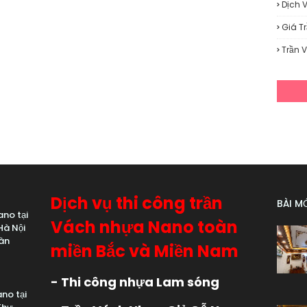
Dịch 
Giá T
Trần 
Dịch vụ thi công trần
BÀI M
no tại
Vách nhựa Nano toàn
Hà Nội
àn
miền Bắc và Miền Nam
- Thi công nhựa Lam sóng
no tại