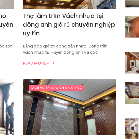
no
Thợ làm trần Vách nhựa tại
huyên
đông anh giá rẻ chuyên nghiệp
uy tín
Sóc sơn
Bảng báo giá thi công trần nhựa, Đóng trần
vách nhựa tại Huyện đông anh và các …
READ MORE »
DỊCH VỤ TRẦN VÁCH NHỰA PVC