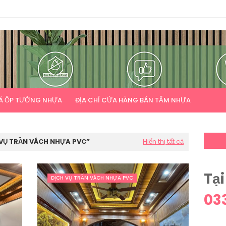
Á ỐP TƯỜNG NHỰA
ĐỊA CHỈ CỬA HÀNG BÁN TẤM NHỰA
 VỤ TRẦN VÁCH NHỰA PVC
Hiển thị tất cả
Tại
DỊCH VỤ TRẦN VÁCH NHỰA PVC
03