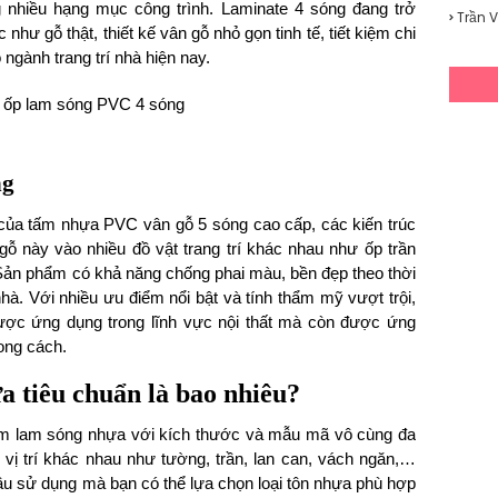
g nhiều hạng mục công trình. Laminate 4 sóng đang trở
Trần 
như gỗ thật, thiết kế vân gỗ nhỏ gọn tinh tế, tiết kiệm chi
ngành trang trí nhà hiện nay.
ng
của tấm nhựa PVC vân gỗ 5 sóng cao cấp, các kiến ​​trúc
gỗ này vào nhiều đồ vật trang trí khác nhau như ốp trần
. Sản phẩm có khả năng chống phai màu, bền đẹp theo thời
à. Với nhiều ưu điểm nổi bật và tính thẩm mỹ vượt trội,
ược ứng dụng trong lĩnh vực nội thất mà còn được ứng
ong cách.
a tiêu chuẩn là bao nhiêu?
ấm lam sóng nhựa với kích thước và mẫu mã vô cùng đa
 vị trí khác nhau như tường, trần, lan can, vách ngăn,…
cầu sử dụng mà bạn có thể lựa chọn loại tôn nhựa phù hợp