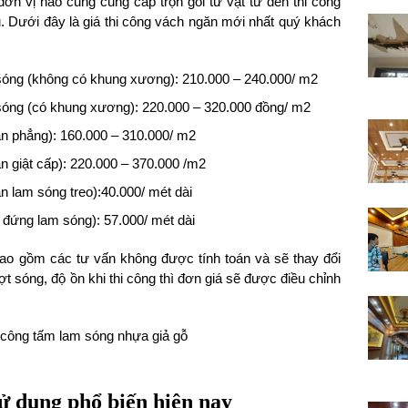
đơn vị nào cũng cung cấp trọn gói từ vật tư đến thi công
u. Dưới đây là giá thi công vách ngăn mới nhất quý khách
 sóng (không có khung xương): 210.000 – 240.000/ m2
 sóng (có khung xương): 220.000 – 320.000 đồng/ m2
rần phẳng): 160.000 – 310.000/ m2
ần giật cấp): 220.000 – 370.000 /m2
ần lam sóng treo):40.000/ mét dài
 đứng lam sóng): 57.000/ mét dài
bao gồm các tư vấn không được tính toán và sẽ thay đổi
ượt sóng, độ ồn khi thi công thì đơn giá sẽ được điều chỉnh
ử dụng phổ biến hiện nay