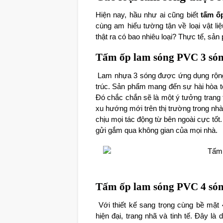
Hiện nay, hầu như ai cũng biết
tấm ố
cùng am hiểu tường tận về loại vật l
thật ra có bao nhiêu loại? Thực tế, sản
Tấm ốp lam sóng PVC 3 só
Lam nhựa 3 sóng được ứng dụng rộng rã
trúc. Sản phẩm mang đến sự hài hòa tối
Đó chắc chắn sẽ là một ý tưởng trang t
xu hướng mới trên thị trường trong nhà
chịu mọi tác động từ bên ngoài cực tố
gửi gắm qua không gian của mọi nhà.
Tấm ốp lam sóng PVC 4 só
Với thiết kế sang trọng cùng bề mặ
hiện đại, trang nhã và tinh tế. Đây l