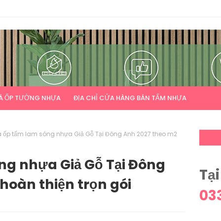
Á ỐP TƯỜNG NHỰA
ĐỊA CHỈ CỬA HÀNG BÁN TẤM NHỰA
á ốp tấm lam sóng nhựa Giả Gỗ Tại Đông Anh 2027 theo m2
ng nhựa Giả Gỗ Tại Đông
Tại
hoàn thiện trọn gói
03