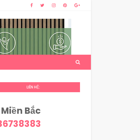
LIÊN HỆ:
 Miền Bắc
36738383