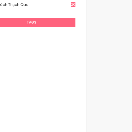
Vách Thạch Cao
20
TAGS