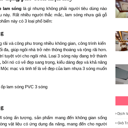
p lam sóng
là gì nhưng không phải người tiêu dùng nào
iệu này. Rất nhiều người thắc mắc, lam sóng nhựa giả gỗ
 phẩm này có 3 loại phổ biến:
ng
i và công phu trong nhiều không gian, công trình kiến ​​
 đa, giúp ngôi nhà trở nên thông thoáng và rộng rãi hơn.
rí tuyệt vời cho ngôi nhà. Loại 3 sóng này đang trở thành
, bởi nó có vẻ đẹp sang trọng, kiểu dáng đẹp và khả năng
t. Mộc mạc và tinh tế là vẻ đẹp của lam nhựa 3 sóng muốn
ng
Dịch 
t 4 sóng ấn tượng, sản phẩm mang đến không gian sống
Giá T
à dòng vật liệu có ứng dụng đa năng, mang đến cho người