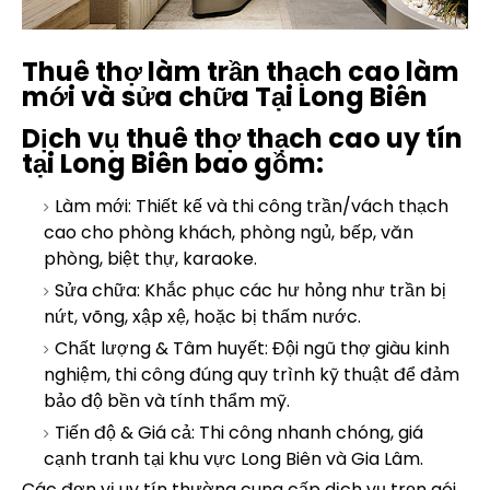
Thuê thợ làm trần thạch cao làm
mới và sửa chữa Tại Long Biên
Dịch vụ thuê thợ thạch cao uy tín
tại Long Biên bao gồm:
Làm mới: Thiết kế và thi công trần/vách thạch
cao cho phòng khách, phòng ngủ, bếp, văn
phòng, biệt thự, karaoke.
Sửa chữa: Khắc phục các hư hỏng như trần bị
nứt, võng, xập xệ, hoặc bị thấm nước.
Chất lượng & Tâm huyết: Đội ngũ thợ giàu kinh
nghiệm, thi công đúng quy trình kỹ thuật để đảm
bảo độ bền và tính thẩm mỹ.
Tiến độ & Giá cả: Thi công nhanh chóng, giá
cạnh tranh tại khu vực Long Biên và Gia Lâm.
Các đơn vị uy tín thường cung cấp dịch vụ trọn gói,