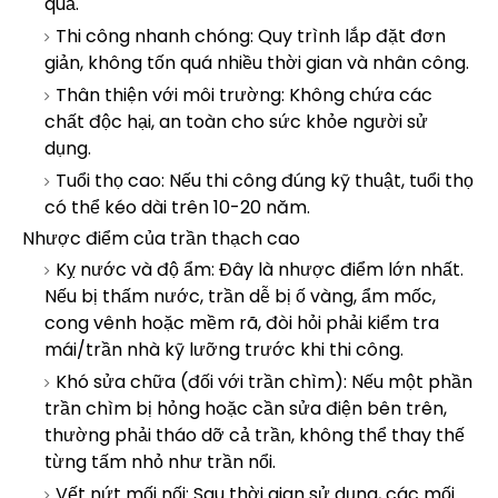
quả.
Thi công nhanh chóng: Quy trình lắp đặt đơn
giản, không tốn quá nhiều thời gian và nhân công.
Thân thiện với môi trường: Không chứa các
chất độc hại, an toàn cho sức khỏe người sử
dụng.
Tuổi thọ cao: Nếu thi công đúng kỹ thuật, tuổi thọ
có thể kéo dài trên 10-20 năm.
Nhược điểm của trần thạch cao
Kỵ nước và độ ẩm: Đây là nhược điểm lớn nhất.
Nếu bị thấm nước, trần dễ bị ố vàng, ẩm mốc,
cong vênh hoặc mềm rã, đòi hỏi phải kiểm tra
mái/trần nhà kỹ lưỡng trước khi thi công.
Khó sửa chữa (đối với trần chìm): Nếu một phần
trần chìm bị hỏng hoặc cần sửa điện bên trên,
thường phải tháo dỡ cả trần, không thể thay thế
từng tấm nhỏ như trần nổi.
Vết nứt mối nối: Sau thời gian sử dụng, các mối