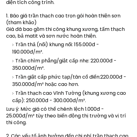
diện tích công trình.
1. Báo giá trần thạch cao trọn gói hoàn thiện sơn
(tham khảo)
Giá đã bao gồm thi công khung xương, tấm thạch
cao, bả matit và sơn nước hoàn thiện.
Trần thả (nổi) khung nổi: 155.000đ -
190.000đ/m².
Trần chìm phẳng/giật cấp nhẹ: 220.000đ -
350.000đ/m².
Trần giật cấp phức tạp/tân cổ điển:220.000đ -
350.000đ/m² hoặc cao hơn.
Trần thạch cao Vĩnh Tường (khung xương cao
cấp): 250.000đ - 300.000đ/m².
Lưu ý: Mức giá có thể chênh lệch 1.000đ -
25.000đ/m² tùy theo biến động thị trường và vị trí
thi công.
2. Các yếu tố ảnh hưởng đến chi phí trần thạch cao