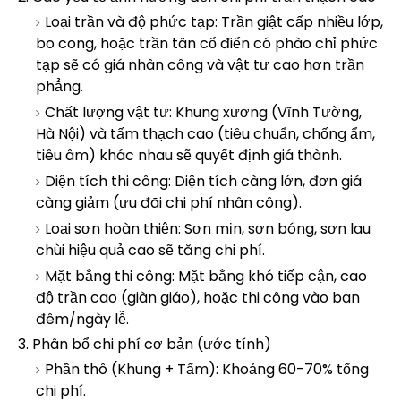
Loại trần và độ phức tạp: Trần giật cấp nhiều lớp,
bo cong, hoặc trần tân cổ điển có phào chỉ phức
tạp sẽ có giá nhân công và vật tư cao hơn trần
phẳng.
Chất lượng vật tư: Khung xương (Vĩnh Tường,
Hà Nội) và tấm thạch cao (tiêu chuẩn, chống ẩm,
tiêu âm) khác nhau sẽ quyết định giá thành.
Diện tích thi công: Diện tích càng lớn, đơn giá
càng giảm (ưu đãi chi phí nhân công).
Loại sơn hoàn thiện: Sơn mịn, sơn bóng, sơn lau
chùi hiệu quả cao sẽ tăng chi phí.
Mặt bằng thi công: Mặt bằng khó tiếp cận, cao
độ trần cao (giàn giáo), hoặc thi công vào ban
đêm/ngày lễ.
3. Phân bổ chi phí cơ bản (ước tính)
Phần thô (Khung + Tấm): Khoảng 60-70% tổng
chi phí.