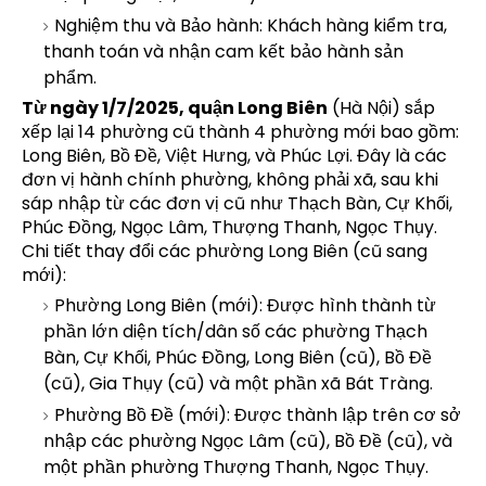
Nghiệm thu và Bảo hành: Khách hàng kiểm tra,
thanh toán và nhận cam kết bảo hành sản
phẩm.
Từ ngày 1/7/2025, quận Long Biên
(Hà Nội) sắp
xếp lại 14 phường cũ thành 4 phường mới bao gồm:
Long Biên, Bồ Đề, Việt Hưng, và Phúc Lợi. Đây là các
đơn vị hành chính phường, không phải xã, sau khi
sáp nhập từ các đơn vị cũ như Thạch Bàn, Cự Khối,
Phúc Đồng, Ngọc Lâm, Thượng Thanh, Ngọc Thụy.
Chi tiết thay đổi các phường Long Biên (cũ sang
mới):
Phường Long Biên (mới): Được hình thành từ
phần lớn diện tích/dân số các phường Thạch
Bàn, Cự Khối, Phúc Đồng, Long Biên (cũ), Bồ Đề
(cũ), Gia Thụy (cũ) và một phần xã Bát Tràng.
Phường Bồ Đề (mới): Được thành lập trên cơ sở
nhập các phường Ngọc Lâm (cũ), Bồ Đề (cũ), và
một phần phường Thượng Thanh, Ngọc Thụy.