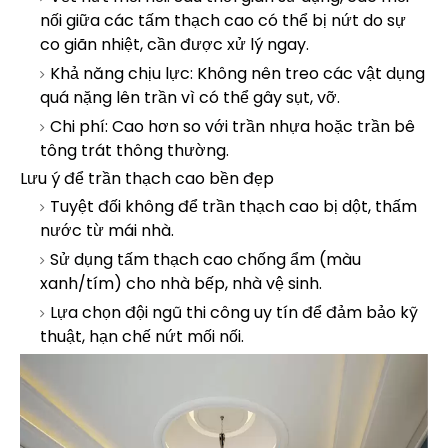
nối giữa các tấm thạch cao có thể bị nứt do sự
co giãn nhiệt, cần được xử lý ngay.
Khả năng chịu lực: Không nên treo các vật dụng
quá nặng lên trần vì có thể gây sụt, vỡ.
Chi phí: Cao hơn so với trần nhựa hoặc trần bê
tông trát thông thường.
Lưu ý để trần thạch cao bền đẹp
Tuyệt đối không để trần thạch cao bị dột, thấm
nước từ mái nhà.
Sử dụng tấm thạch cao chống ẩm (màu
xanh/tím) cho nhà bếp, nhà vệ sinh.
Lựa chọn đội ngũ thi công uy tín để đảm bảo kỹ
thuật, hạn chế nứt mối nối.