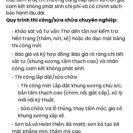
cam kết không phát sinh chi phí và có chính sách
bảo hành lâu dài.
Quy trình thi công/sửa chữa chuyên nghiệp:
Khảo sát và Tư vấn: Thợ đến tận nơi kiểm tra
hiện trạng (thấm, nứt, xệ) hoặc đo đạc mặt bằng
thi công mới.
Báo giá và Ký hợp đồng: Báo giá rõ ràng chi tiết
vật tư (khung xương, tấm thạch cao) và nhân
công, cam kết không phát sinh.
Thi công lắp đặt/sửa chữa:
Thi công mới: Lắp đặt khung xương chịu lực,
bắn tấm thạch cao (chìm, nổi, giật cấp), xử lý
mối nối kỹ thuật.
Sửa chữa: Vá lỗ thủng, thay tấm mốc, gia cố
khung xương xập xệ.
Sơn bả và Hoàn thiện: Bả matit, sơn bả tạo bề
mặt phẳng mịn, thẩm mỹ cao.