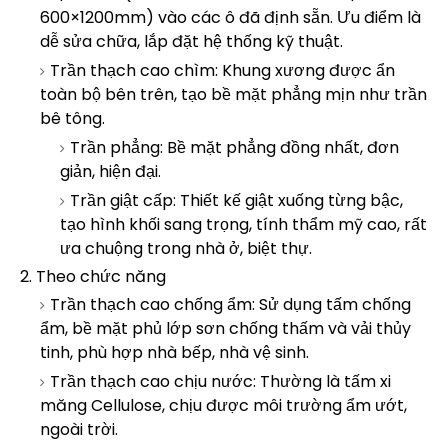
600×1200mm) vào các ô đã định sẵn. Ưu điểm là
dễ sửa chữa, lắp đặt hệ thống kỹ thuật.
Trần thạch cao chìm: Khung xương được ẩn
toàn bộ bên trên, tạo bề mặt phẳng mịn như trần
bê tông.
Trần phẳng: Bề mặt phẳng đồng nhất, đơn
giản, hiện đại.
Trần giật cấp: Thiết kế giật xuống từng bậc,
tạo hình khối sang trọng, tính thẩm mỹ cao, rất
ưa chuộng trong nhà ở, biệt thự.
2. Theo chức năng
Trần thạch cao chống ẩm: Sử dụng tấm chống
ẩm, bề mặt phủ lớp sơn chống thấm và vải thủy
tinh, phù hợp nhà bếp, nhà vệ sinh.
Trần thạch cao chịu nước: Thường là tấm xi
măng Cellulose, chịu được môi trường ẩm ướt,
ngoài trời.