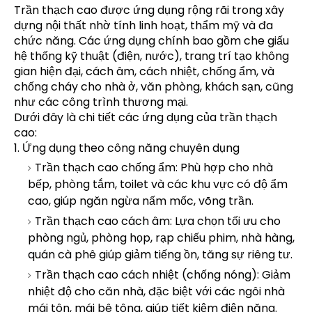
Trần thạch cao được ứng dụng rộng rãi trong xây
dựng nội thất nhờ tính linh hoạt, thẩm mỹ và đa
chức năng. Các ứng dụng chính bao gồm che giấu
hệ thống kỹ thuật (điện, nước), trang trí tạo không
gian hiện đại, cách âm, cách nhiệt, chống ẩm, và
chống cháy cho nhà ở, văn phòng, khách sạn, cũng
như các công trình thương mại.
Dưới đây là chi tiết các ứng dụng của trần thạch
cao:
1. Ứng dụng theo công năng chuyên dụng
Trần thạch cao chống ẩm: Phù hợp cho nhà
bếp, phòng tắm, toilet và các khu vực có độ ẩm
cao, giúp ngăn ngừa nấm mốc, võng trần.
Trần thạch cao cách âm: Lựa chọn tối ưu cho
phòng ngủ, phòng họp, rạp chiếu phim, nhà hàng,
quán cà phê giúp giảm tiếng ồn, tăng sự riêng tư.
Trần thạch cao cách nhiệt (chống nóng): Giảm
nhiệt độ cho căn nhà, đặc biệt với các ngôi nhà
mái tôn, mái bê tông, giúp tiết kiệm điện năng.