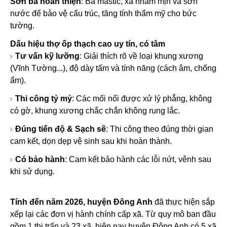
Sơn bả hoàn thiện
: Bả mastic, xả nhám mịn và sơn
nước để bảo vệ cấu trúc, tăng tính thẩm mỹ cho bức
tường.
Dấu hiệu thợ ốp thạch cao uy tín, có tâm
Tư vấn kỹ lưỡng
: Giải thích rõ về loại khung xương
(Vĩnh Tường...), độ dày tấm và tính năng (cách âm, chống
ẩm).
Thi công tỷ mỷ
: Các mối nối được xử lý phẳng, không
có gờ, khung xương chắc chắn không rung lắc.
Đúng tiến độ & Sạch sẽ
: Thi công theo đúng thời gian
cam kết, dọn dẹp vệ sinh sau khi hoàn thành.
Có bảo hành
: Cam kết bảo hành các lỗi nứt, vênh sau
khi sử dụng.
Tính đến năm 2026, huyện Đông Anh
đã thực hiện sắp
xếp lại các đơn vị hành chính cấp xã. Từ quy mô ban đầu
gồm 1 thị trấn và 23 xã, hiện nay huyện Đông Anh có 5 xã