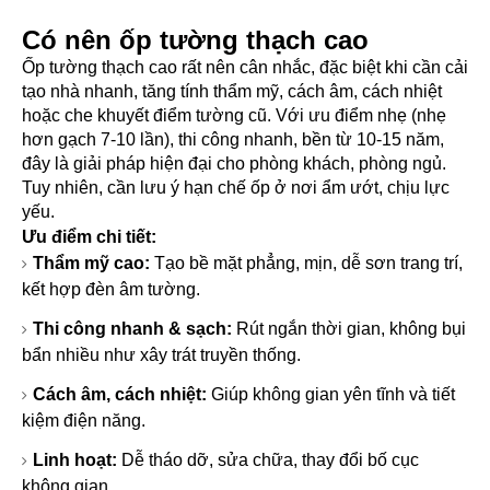
Có nên ốp tường thạch cao
Ốp tường thạch cao rất nên cân nhắc, đặc biệt khi cần cải
tạo nhà nhanh, tăng tính thẩm mỹ, cách âm, cách nhiệt
hoặc che khuyết điểm tường cũ. Với ưu điểm nhẹ (nhẹ
hơn gạch 7-10 lần), thi công nhanh, bền từ 10-15 năm,
đây là giải pháp hiện đại cho phòng khách, phòng ngủ.
Tuy nhiên, cần lưu ý hạn chế ốp ở nơi ẩm ướt, chịu lực
yếu.
Ưu điểm chi tiết:
Thẩm mỹ cao:
Tạo bề mặt phẳng, mịn, dễ sơn trang trí,
kết hợp đèn âm tường.
Thi công nhanh & sạch:
Rút ngắn thời gian, không bụi
bẩn nhiều như xây trát truyền thống.
Cách âm, cách nhiệt:
Giúp không gian yên tĩnh và tiết
kiệm điện năng.
Linh hoạt:
Dễ tháo dỡ, sửa chữa, thay đổi bố cục
không gian.