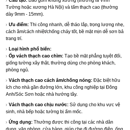
Cấu tạo:
Bao gồm khung xương (thường là Vĩnh
Tường hoặc xương Hà Nội) và tấm thạch cao (thường
dày 9mm - 15mm).
Ưu điểm:
Thi công nhanh, dễ tháo lắp, trọng lượng nhẹ,
cách âm/cách nhiệt/chống cháy tốt, bề mặt mịn dễ sơn bả
trang trí.
Loại hình phổ biến:
Ốp vách thạch cao chìm:
Tạo bề mặt phẳng tuyệt đối,
giống tường xây thật, thường dùng cho phòng khách,
phòng ngủ.
Vách thạch cao cách âm/chống nóng:
Đặc biệt hữu
ích cho nhà gần đường lớn, khu công nghiệp tại Đông
Anh/Sóc Sơn hoặc nhà hướng tây.
Vách thạch cao chịu nước:
Sử dụng cho khu vực vệ
sinh, nhà bếp hoặc tường bị ẩm mốc.
Ứng dụng:
Thường được thi công tại các nhà dân
dụng, văn phòng, cửa hàng, giúp che đi đường điện, ống