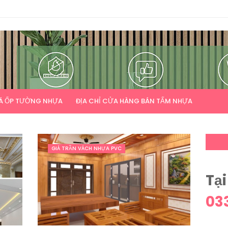
Á ỐP TƯỜNG NHỰA
ĐỊA CHỈ CỬA HÀNG BÁN TẤM NHỰA
GIÁ TRẦN VÁCH NHỰA PVC
Tại
03