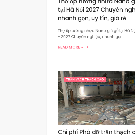
Thợ ốp tường nhựa Nano g
tại Hà Nội 2027 Chuyên ngh
nhanh gọn, uy tín, giá rẻ
Thợ ốp tường nhựa Nano giả gỗ tại Hà N
- 2027 Chuyên nghiệp, nhanh gọn, …
READ MORE »
TRẦN VÁCH THẠCH CAO
Chi phí Phá dỡ trần thạch 