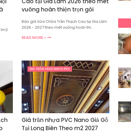
Nội
Cao tại Gia Lâm 2026 theo mét
à
vuông hoàn thiện trọn gói
Báo giá Sửa Chữa Trần Thạch Cao tại Gia Lâm
2026 - 2027 theo mét vuông hoàn thi…
n 1m2
READ MORE »
GIÁ TRẦN VÁCH NHỰA PVC
ạch
Giá trần nhựa PVC Nano Giả Gỗ
o
Tại Long Biên Theo m2 2027