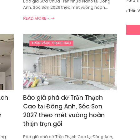
Giá T
Báo giá Sửa Chữa Trần Nhựa Nano tại Đông
Anh, Sóc Sơn 2026 theo mét vuông hoàn…
Trần 
READ MORE »
TRẦN VÁCH THẠCH CAO
ạch
Báo giá phá dỡ Trần Thạch
Cao tại Đông Anh, Sóc Sơn
n
2027 theo mét vuông hoàn
thiện trọn gói
ông
Báo giá phá dỡ Trần Thạch Cao tại Đông Anh,