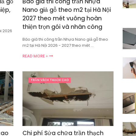
iả gỗ
Báo giá thi công trần Nhựa
iệp,
Nano giả gỗ theo m2 tại Hà Nội
2027 theo mét vuông hoàn
thiện trọn gói và nhân công
ội 2026
Báo giá thi công trần Nhựa Nano giả gỗ theo
m2 tại Hà Nội 2026 - 2027 theo mét …
READ MORE »
TRẦN VÁCH THẠCH CAO
cao
Chi phí Sửa chữa trần thạch