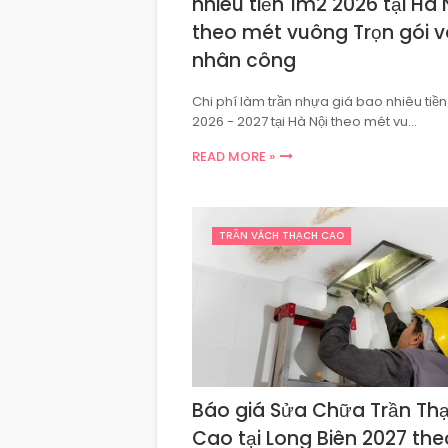
nhiêu tiền 1m2 2026 tại Hà 
theo mét vuông Trọn gói v
nhân công
Chi phí làm trần nhựa giá bao nhiêu tiề
2026 - 2027 tại Hà Nội theo mét vu…
READ MORE »
TRẦN VÁCH THẠCH CAO
Báo giá Sửa Chữa Trần Th
Cao tại Long Biên 2027 the