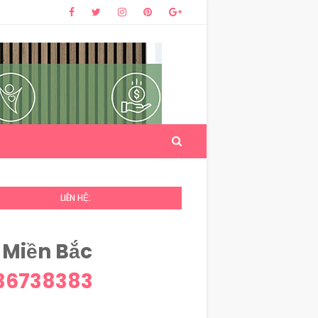
LIÊN HỆ:
 Miền Bắc
36738383