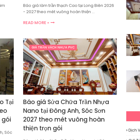
Lâm
Báo giá làm trần thạch Cao tại Long Biên 2026
- 2027 theo mét vuông hoàn thiện …
READ MORE »
GIÁ TRẦN VÁCH NHỰA PVC
o Tại
Báo giá Sửa Chữa Trần Nhựa
heo
Nano tại Đông Anh, Sóc Sơn
 gói
2027 theo mét vuông hoàn
thiện trọn gói
Dịch 
h, Sóc