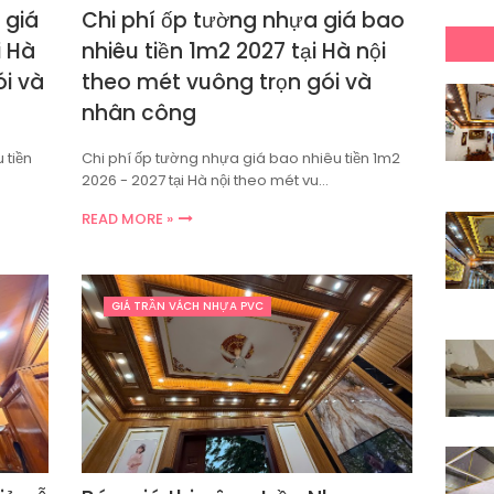
 giá
Chi phí ốp tường nhựa giá bao
i Hà
nhiêu tiền 1m2 2027 tại Hà nội
ói và
theo mét vuông trọn gói và
nhân công
 tiền
Chi phí ốp tường nhựa giá bao nhiêu tiền 1m2
2026 - 2027 tại Hà nội theo mét vu…
READ MORE »
GIÁ TRẦN VÁCH NHỰA PVC