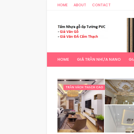
HOME
ABOUT
CONTACT
HOME
GIÁ TRẦN NHỰA NANO
GI
TRẦN VÁCH THẠCH CAO