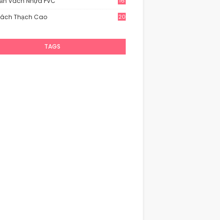
rần Vách Nhựa PVC
16
Vách Thạch Cao
20
TAGS